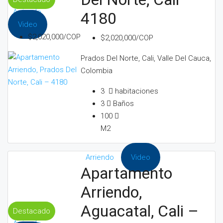
Arriendo
4180
Contacto
Video
$2,020,000/COP
$2,020,000/COP
Temas de Interes
Prados Del Norte, Cali, Valle Del Cauca,
Colombia
Tratamiento de datos
3
habitaciones
3
Baños
100
M2
Arriendo
Video
Apartamento
Arriendo,
Aguacatal, Cali –
Destacado