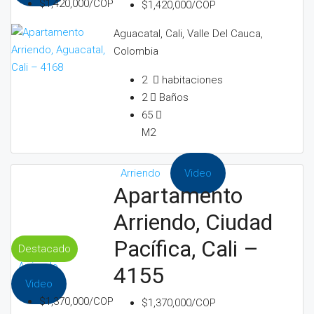
$1,420,000/COP
$1,420,000/COP
Aguacatal, Cali, Valle Del Cauca,
Colombia
2
habitaciones
2
Baños
65
M2
Arriendo
Video
Apartamento
Arriendo, Ciudad
Pacífica, Cali –
Destacado
Arriendo
4155
Video
$1,370,000/COP
$1,370,000/COP