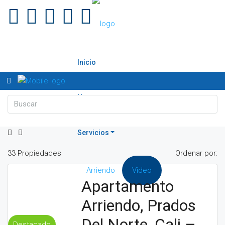
Inicio
Nosotros
Servicios
33 Propiedades
Ordenar por:
Clientes
Arriendo
Video
Apartamento
Arriendo, Prados
Inmuebles
Del Norte, Cali –
Destacado