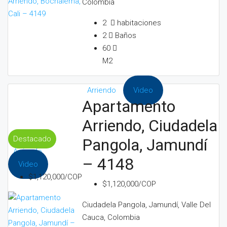
Colombia
2
habitaciones
2
Baños
60
M2
Arriendo
Video
Apartamento
Arriendo, Ciudadela
Destacado
Pangola, Jamundí
Arriendo
– 4148
Video
$1,120,000/COP
$1,120,000/COP
Ciudadela Pangola, Jamundí, Valle Del
Cauca, Colombia