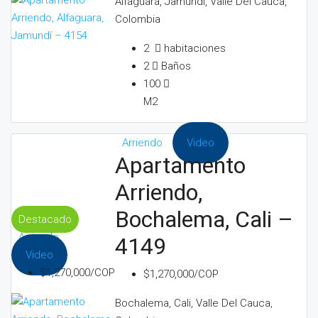
Alfaguara, Jamundí, Valle Del Cauca,
Colombia
2
habitaciones
2
Baños
100
M2
Arriendo
Video
Apartamento
Arriendo,
Bochalema, Cali –
Destacado
Arriendo
4149
Video
$1,270,000/COP
$1,270,000/COP
Bochalema, Cali, Valle Del Cauca,