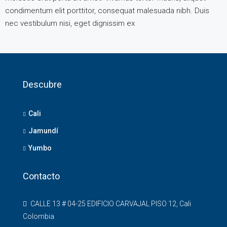
condimentum elit porttitor, consequat malesuada nibh. Duis
nec vestibulum nisi, eget dignissim ex
Descubre
Cali
Jamundí
Yumbo
Contacto
CALLE 13 # 04-25 EDIFICIO CARVAJAL PISO 12, Cali
Colombia