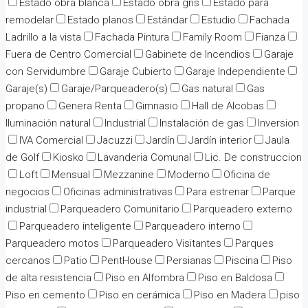
Estado obra blanca
Estado obra gris
Estado para
remodelar
Estado planos
Estándar
Estudio
Fachada
Ladrillo a la vista
Fachada Pintura
Family Room
Fianza
Fuera de Centro Comercial
Gabinete de Incendios
Garaje
con Servidumbre
Garaje Cubierto
Garaje Independiente
Garaje(s)
Garaje/Parqueadero(s)
Gas natural
Gas
propano
Genera Renta
Gimnasio
Hall de Alcobas
Iluminación natural
Industrial
Instalación de gas
Inversion
IVA Comercial
Jacuzzi
Jardín
Jardín interior
Jaula
de Golf
Kiosko
Lavanderia Comunal
Lic. De construccion
Loft
Mensual
Mezzanine
Moderno
Oficina de
negocios
Oficinas administrativas
Para estrenar
Parque
industrial
Parqueadero Comunitario
Parqueadero externo
Parqueadero inteligente
Parqueadero interno
Parqueadero motos
Parqueadero Visitantes
Parques
cercanos
Patio
PentHouse
Persianas
Piscina
Piso
de alta resistencia
Piso en Alfombra
Piso en Baldosa
Piso en cemento
Piso en cerámica
Piso en Madera
piso