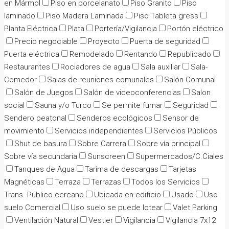
en Mármol
Piso en porcelanato
Piso Granito
Piso
laminado
Piso Madera Laminada
Piso Tableta gress
Planta Eléctrica
Plata
Portería/Vigilancia
Portón eléctrico
Precio negociable
Proyecto
Puerta de seguridad
Puerta eléctrica
Remodelado
Rentando
Republicado
Restaurantes
Rociadores de agua
Sala auxiliar
Sala-
Comedor
Salas de reuniones comunales
Salón Comunal
Salón de Juegos
Salón de videoconferencias
Salon
social
Sauna y/o Turco
Se permite fumar
Seguridad
Sendero peatonal
Senderos ecológicos
Sensor de
movimiento
Servicios independientes
Servicios Públicos
Shut de basura
Sobre Carrera
Sobre vía principal
Sobre vía secundaria
Sunscreen
Supermercados/C.Ciales
Tanques de Agua
Tarima de descargas
Tarjetas
Magnéticas
Terraza
Terrazas
Todos los Servicios
Trans. Público cercano
Ubicada en edificio
Usado
Uso
suelo Comercial
Uso suelo se puede lotear
Valet Parking
Ventilación Natural
Vestier
Vigilancia
Vigilancia 7x12