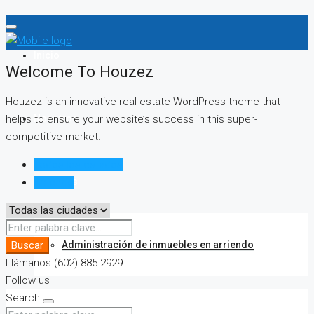
Inicio
Welcome To Houzez
Houzez is an innovative real estate WordPress theme that
Nosotros
helps to ensure your website’s success in this super-
competitive market.
Todos los estados
Servicios
Arriendo
Administración de inmuebles en arriendo
Buscar
Llámanos (602) 885 2929
Follow us
Search
Clientes