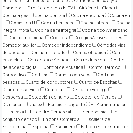
principal
Chimenea en estudio
Chimenea en sala y/o
Comedor
Circuito cerrado de TV
Citófono
Closet
Cocina a gas
Cocina con isla
Cocina electrica
Cocina en
L
Cocina en U
Cocina Equipada
Cocina Integral
Cocina
Integral mixta
Cocina semi integral
Cocina tipo Americano
Cocina tradicional
Cocineta
Colegios/Universidades
Comedor auxiliar
Comedor independiente
Cómodas vias
de acceso
Con administrador
Con calefacción
Con
casa club
Con cerca eléctrica
Con restriccion
Control
de acceso digital
Control de Acústica
Control térmico
Corporativo
Cortinas
Cortinas con velos
Cortinas
pesadas
Cuarto de conductores
Cuarto de Escoltas
Cuarto de servicio
Cuarto útil
Depósito/Bodega
Despensa
Detección de humo
Detector de Metales
Divisiones
Duplex
Edificio Inteligente
En Administración
En casa
En centro Comercial
En condominio
En
conjunto cerrado
En zona Comercial
Escalera de
Emergencia
Especial
Esquinero
Estado en construccion