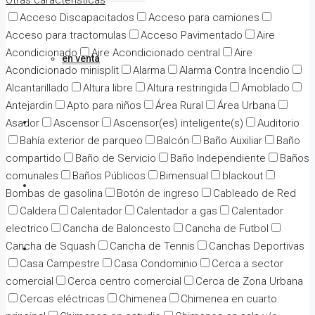
Otras características
Acceso Discapacitados
Acceso para camiones
Acceso para tractomulas
Acceso Pavimentado
Aire
Acondicionado
Aire Acondicionado central
Aire
en venta
Acondicionado minisplit
Alarma
Alarma Contra Incendio
Alcantarillado
Altura libre
Altura restringida
Amoblado
Antejardin
Apto para niños
Área Rural
Área Urbana
Contacto
Asador
Ascensor
Ascensor(es) inteligente(s)
Auditorio
Bahía exterior de parqueo
Balcón
Baño Auxiliar
Baño
compartido
Baño de Servicio
Baño Independiente
Baños
comunales
Baños Públicos
Bimensual
blackout
Temas de Interes
Bombas de gasolina
Botón de ingreso
Cableado de Red
Caldera
Calentador
Calentador a gas
Calentador
electrico
Cancha de Baloncesto
Cancha de Futbol
Cancha de Squash
Cancha de Tennis
Canchas Deportivas
Tratamiento de datos
Casa Campestre
Casa Condominio
Cerca a sector
comercial
Cerca centro comercial
Cerca de Zona Urbana
Cercas eléctricas
Chimenea
Chimenea en cuarto