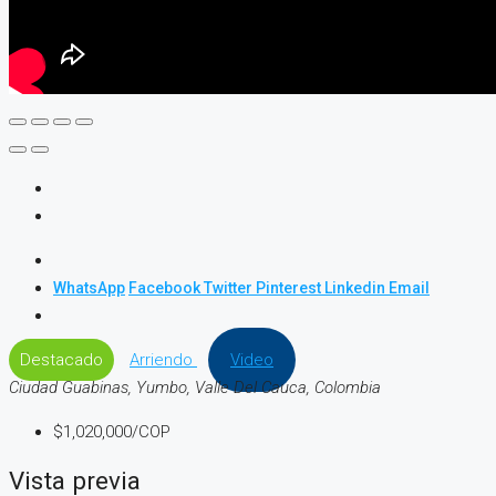
WhatsApp
Facebook
Twitter
Pinterest
Linkedin
Email
Destacado
Arriendo
Video
Ciudad Guabinas, Yumbo, Valle Del Cauca, Colombia
$1,020,000/COP
Vista previa