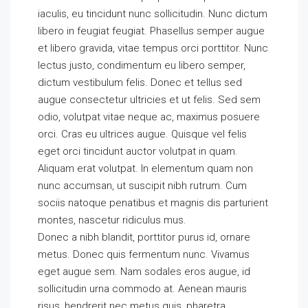
iaculis, eu tincidunt nunc sollicitudin. Nunc dictum
libero in feugiat feugiat. Phasellus semper augue
et libero gravida, vitae tempus orci porttitor. Nunc
lectus justo, condimentum eu libero semper,
dictum vestibulum felis. Donec et tellus sed
augue consectetur ultricies et ut felis. Sed sem
odio, volutpat vitae neque ac, maximus posuere
orci. Cras eu ultrices augue. Quisque vel felis
eget orci tincidunt auctor volutpat in quam.
Aliquam erat volutpat. In elementum quam non
nunc accumsan, ut suscipit nibh rutrum. Cum
sociis natoque penatibus et magnis dis parturient
montes, nascetur ridiculus mus.
Donec a nibh blandit, porttitor purus id, ornare
metus. Donec quis fermentum nunc. Vivamus
eget augue sem. Nam sodales eros augue, id
sollicitudin urna commodo at. Aenean mauris
risus, hendrerit nec metus quis, pharetra