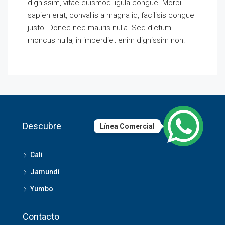
dignissim, vitae euismod ligula congue. Morbi
sapien erat, convallis a magna id, facilisis congue
justo. Donec nec mauris nulla. Sed dictum
rhoncus nulla, in imperdiet enim dignissim non.
Descubre
Línea Comercial
Cali
Jamundí
Yumbo
Contacto