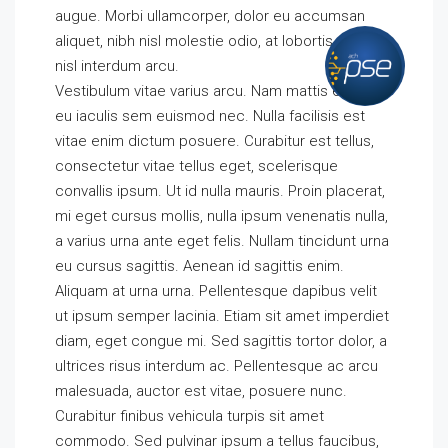
augue. Morbi ullamcorper, dolor eu accumsan
aliquet, nibh nisl molestie odio, at lobortis sapien
nisl interdum arcu.
Vestibulum vitae varius arcu. Nam mattis est ex,
eu iaculis sem euismod nec. Nulla facilisis est
vitae enim dictum posuere. Curabitur est tellus,
consectetur vitae tellus eget, scelerisque
convallis ipsum. Ut id nulla mauris. Proin placerat,
mi eget cursus mollis, nulla ipsum venenatis nulla,
a varius urna ante eget felis. Nullam tincidunt urna
eu cursus sagittis. Aenean id sagittis enim.
Aliquam at urna urna. Pellentesque dapibus velit
ut ipsum semper lacinia. Etiam sit amet imperdiet
diam, eget congue mi. Sed sagittis tortor dolor, a
ultrices risus interdum ac. Pellentesque ac arcu
malesuada, auctor est vitae, posuere nunc.
Curabitur finibus vehicula turpis sit amet
commodo. Sed pulvinar ipsum a tellus faucibus,