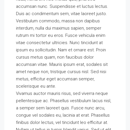
accumsan nunc. Suspendisse et luctus lectus.
Duis ac condimentum sem, vitae laoreet justo.
Vestibulum commodo, massa non dapibus
interdum, nulla dui maximus sapien, semper
rutrum mi tortor eu eros. Fusce vehicula enim
vitae consectetur ultricies. Nunc tincidunt at
ipsum eu sollicitudin. Nam et ornare est. Proin
cursus metus quam, non faucibus dolor
accumsan vitae. Mauris ipsum erat, sodales sit
amet neque non, tristique cursus nisl. Sed nisi
metus, efficitur eget accumsan semper,
scelerisque eu ante.
Vivamus auctor mauris risus, sed viverra neque
pellentesque ac. Phasellus vestibulum lacus nisl,
a semper sem laoreet quis. Fusce nunc arcu,
congue vel sodales eu, lacinia at erat. Phasellus
finibus dolor lectus, vel tincidunt leo efficitur at.
Nullam ut tellus in turpis blandit varius. Sed ut elit