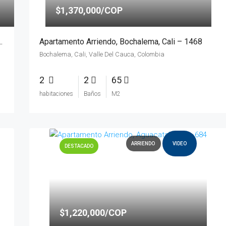
$1,370,000/COP
ción Barranquilla, Cali – 3237
Apartamento Arriendo, Bochalema, Cali – 1468
Bochalema, Cali, Valle Del Cauca, Colombia
2
2
65
habitaciones
Baños
M2
ARRIENDO
VIDEO
DESTACADO
$1,220,000/COP