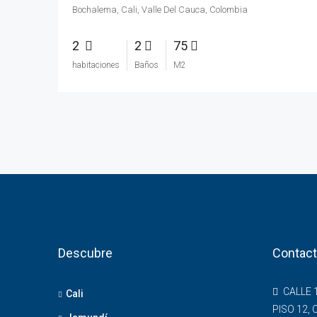
Bochalema, Cali, Valle Del Cauca, Colombia
2
2
75
habitaciones
Baños
M2
Descubre
Contac
CALLE 1
Cali
PISO 12, 