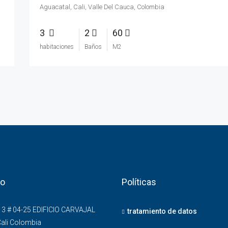
Aguacatal, Cali, Valle Del Cauca, Colombia
3
2
60
habitaciones
Baños
M2
to
Políticas
3 # 04-25 EDIFICIO CARVAJAL
tratamiento de datos
Cali Colombia