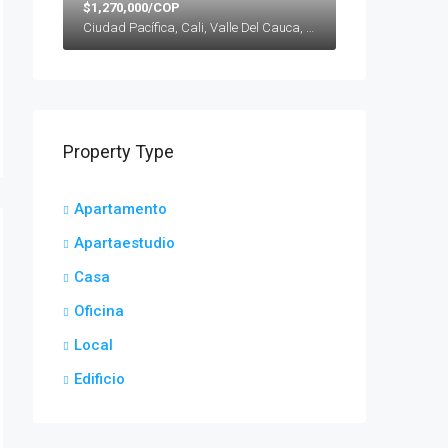
$1,270,000/COP
Ciudad Pacífica, Cali, Valle Del Cauca, Colombia
Property Type
Apartamento
Apartaestudio
Casa
Oficina
Local
Edificio