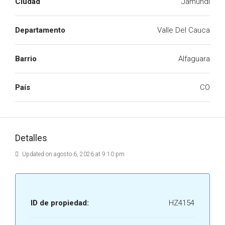
Ciudad
Jamundí
Departamento
Valle Del Cauca
Barrio
Alfaguara
País
CO
Detalles
Updated on agosto 6, 2026 at 9:10 pm
ID de propiedad:
HZ4154